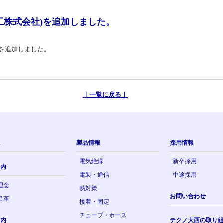
工株式会社)を追加しました。
)を追加しました。
｜一覧に戻る｜
ム
製品情報
採用情報
電気絶縁
新卒採用
案内
電装・通信
中途採用
理念
熱対策
お問い合わせ
沿革
接着・固定
チューブ・ホース
案内
テクノ大西の取り