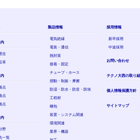
ム
製品情報
採用情報
電気絶縁
新卒採用
案内
電装・通信
中途採用
理念
熱対策
お問い合わせ
沿革
接着・固定
チューブ・ホース
案内
テクノ大西の取り
摺動・制振・摩擦
拠点
防湿・防水・防音・防埃
個人情報保護方針
拠点
工程材
拠点
サイトマップ
梱包
装置・システム関連
案内
環境関連
分野
業界・機器
先一覧