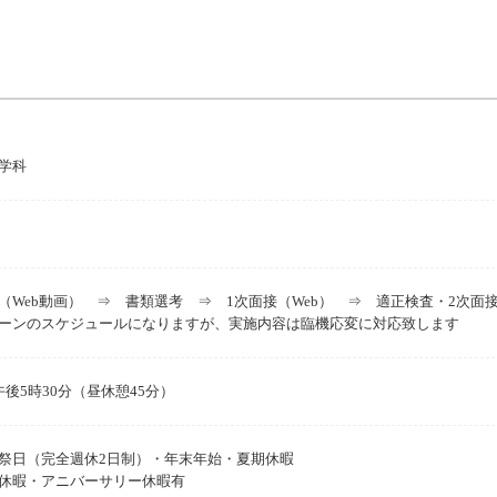
学科
（Web動画） ⇒ 書類選考 ⇒ 1次面接（Web） ⇒ 適正検査・2次
ーンのスケジュールになりますが、実施内容は臨機応変に対応致します
後5時30分（昼休憩45分）
祭日（完全週休2日制）・年末年始・夏期休暇
休暇・アニバーサリー休暇有