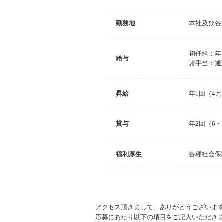
勤務地
本社及び各
初任給：年
給与
諸手当：通
昇給
年1回（4
賞与
年2回（6・
福利厚生
各種社会保
アクセス頂きまして、ありがとうございま
応募にあたり以下の項目をご記入いただき