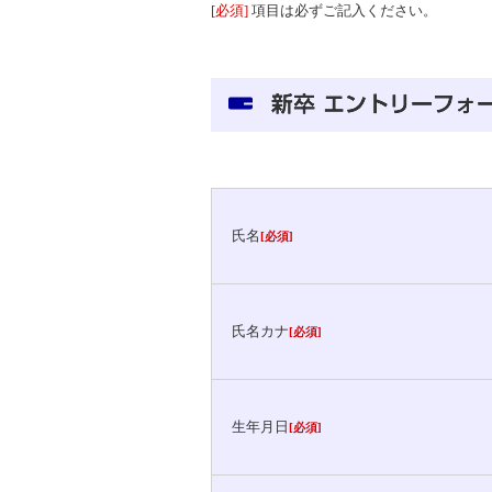
[必須]
項目は必ずご記入ください。
氏名
[必須]
氏名カナ
[必須]
生年月日
[必須]