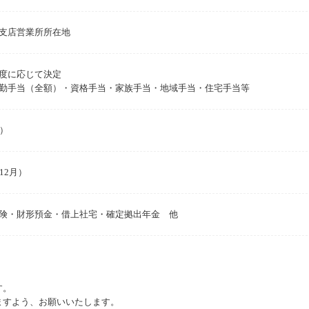
支店営業所所在地
度に応じて決定
勤手当（全額）・資格手当・家族手当・地域手当・住宅手当等
月）
12月）
険・財形預金・借上社宅・確定拠出年金 他
す。
ますよう、お願いいたします。