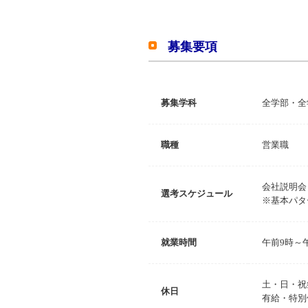
募集要項
募集学科
全学部・全
職種
営業職
会社説明会
選考スケジュール
※基本パタ
就業時間
午前9時～午
土・日・祝
休日
有給・特別