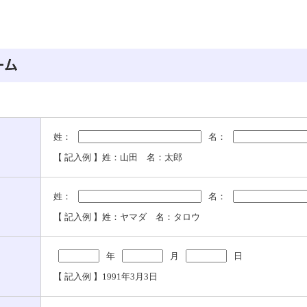
姓：
名：
【 記入例 】姓：山田 名：太郎
姓：
名：
【 記入例 】姓：ヤマダ 名：タロウ
年
月
日
【 記入例 】1991年3月3日