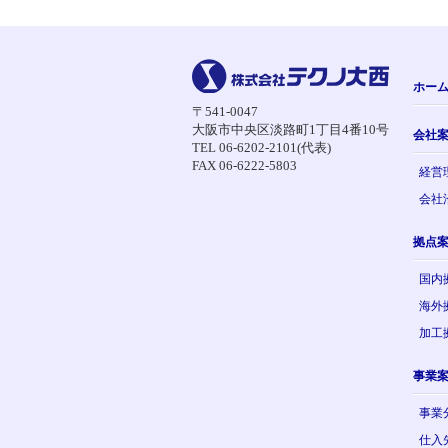
ホー
〒541-0047
大阪市中央区淡路町1丁目4番10号
会社
TEL 06-6202-2101(代表)
FAX 06-6222-5803
経営
会社
拠点
国内
海外
加工
事業
事業
仕入