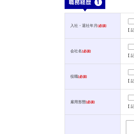
入社・退社年月
[必須]
【 
会社名
[必須]
【 
役職
[必須]
【 
雇用形態
[必須]
【 