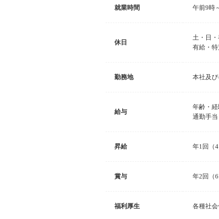
就業時間
午前9時
土・日・
休日
有給・特
勤務地
本社及び
年齢・経
給与
通勤手当
昇給
年1回（
賞与
年2回（6
福利厚生
各種社会