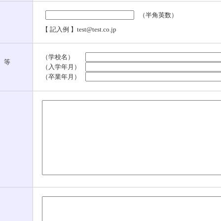
（半角英数）
【 記入例 】test@test.co.jp
（学校名）
 等
（入学年月）
（卒業年月）